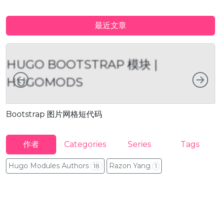
最近文章
HUGO BOOTSTRAP 模块 |
向左
向
HUGOMODS
Bootstrap 图片网格短代码
B
作者
Categories
Series
Tags
Hugo Modules Authors
Razon Yang
18
1