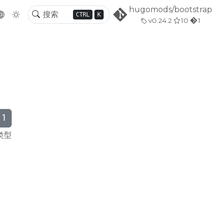
hugomods/bootstrap
CTRL
K
v0.24.2
10
1
1
类型
STRAP 模块 |
HUGO BOOTSTRAP 模块