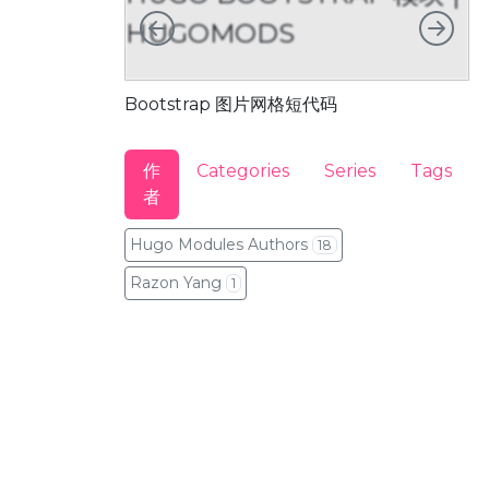
向左
向右
HUGOMODS
Bootstrap 图片网格短代码
B
作
Categories
Series
Tags
者
Hugo Modules Authors
18
Razon Yang
1