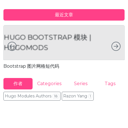
最近文章
HUGO BOOTSTRAP 模块 |
向左
向
HUGOMODS
Bootstrap 图片网格短代码
B
作者
Categories
Series
Tags
Hugo Modules Authors
Razon Yang
18
1