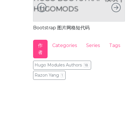
向左
向右
HUGOMODS
Bootstrap 图片网格短代码
B
作
Categories
Series
Tags
者
Hugo Modules Authors
18
Razon Yang
1