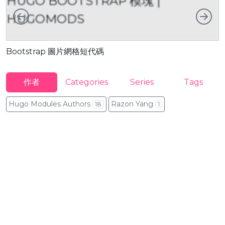
HUGO BOOTSTRAP 模塊 |
向左
向
HUGOMODS
Bootstrap 圖片網格短代碼
B
作者
Categories
Series
Tags
Hugo Modules Authors
Razon Yang
18
1