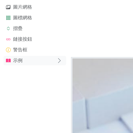
圖片網格
圖標網格
摺疊
鏈接按鈕
警告框
示例