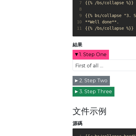
 7
 8
 9
10
**Well done**
11
{{% /bs/collapse %}}
結果
1. Step One
First of all …
2. Step Two
3. Step Three
文件示例
源碼