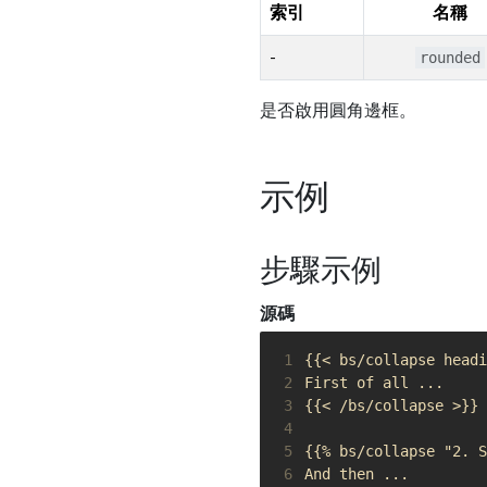
索引
名稱
-
rounded
是否啟用圓角邊框。
示例
步驟示例
源碼
 1
 2
 3
 4
 5
 6