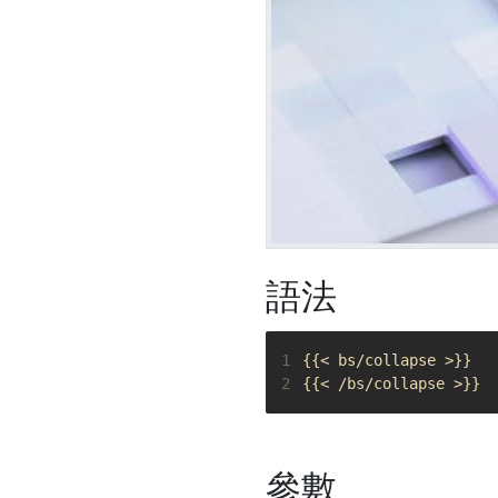
語法
1
2
參數