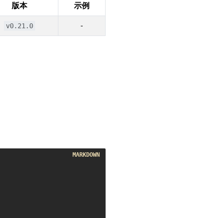
版本
示例
-
v0.21.0