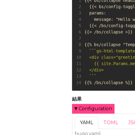
 1
 2
 3
 4
 5
 6
 7
 8
 9
  ``
10
11
12
13
  `
14
{{% /bs/collapse %}}
結果
Configuration
YAML
TOML
J
hugo.yaml