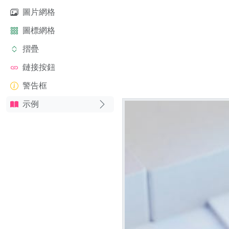
圖片網格
圖標網格
摺疊
鏈接按鈕
警告框
示例