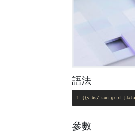
語法
1
參數