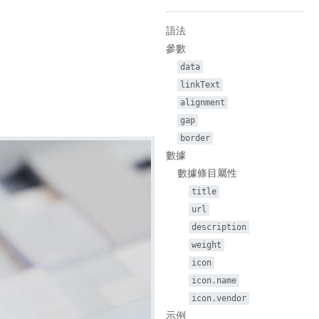
語法
參數
data
linkText
alignment
gap
border
數據
數據條目屬性
title
url
description
weight
icon
icon.name
icon.vendor
示例