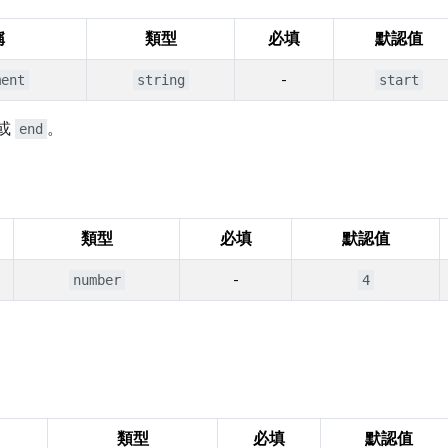
稱
類型
必填
默認值
-
ment
string
start
或
。
end
類型
必填
默認值
-
number
4
類型
必填
默認值