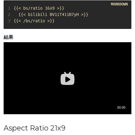
1
2
3
{{< /bs/ratio >}}
結果
Aspect Ratio 21x9