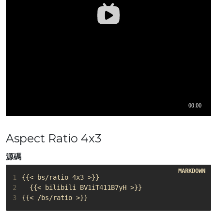
Aspect Ratio 4x3
源碼
1
2
3
{{< /bs/ratio >}}