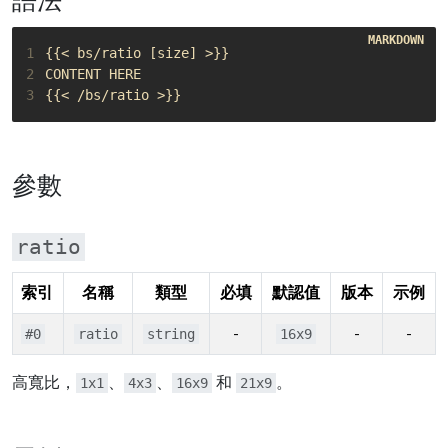
語法
1
2
3
參數
ratio
索引
名稱
類型
必填
默認值
版本
示例
-
-
-
#0
ratio
string
16x9
高寬比，
、
、
和
。
1x1
4x3
16x9
21x9