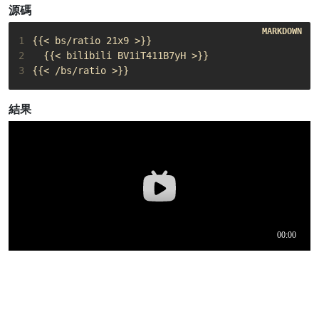
源碼
1
2
3
{{< /bs/ratio >}}
結果