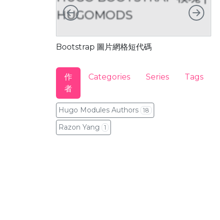
向左
向右
HUGOMODS
Bootstrap 圖片網格短代碼
B
作
Categories
Series
Tags
者
Hugo Modules Authors
18
Razon Yang
1