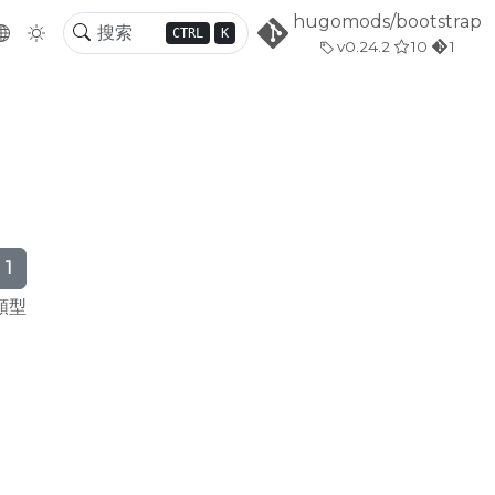
hugomods/bootstrap
CTRL
K
v0.24.2
10
1
1
類型
STRAP 模塊 |
HUGO BOOTSTRAP 模塊